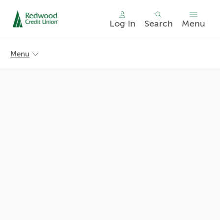
Log In
Search
Menu
Skip
nav
Menu
to
main
content.